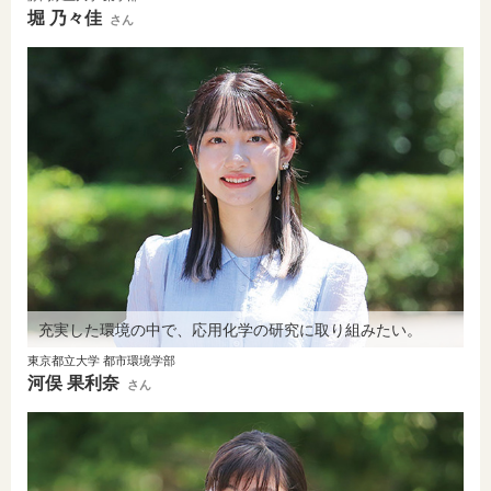
堀 乃々佳
さん
充実した環境の中で、応用化学の研究に取り組みたい。
東京都立大学 都市環境学部
河俣 果利奈
さん