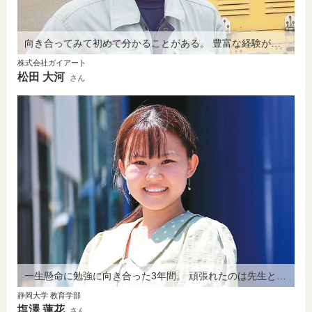
向き合ってみて初めて分かることがある。 豊富な経験が積めるのは静岡北高ならでは。
株式会社ガイアート
松田 大河
さん
一生懸命に勉強に向き合った3年間。 頑張れたのは先生と友人の支えがあったから。
静岡大学 教育学部
塩澤 蓮花
さん