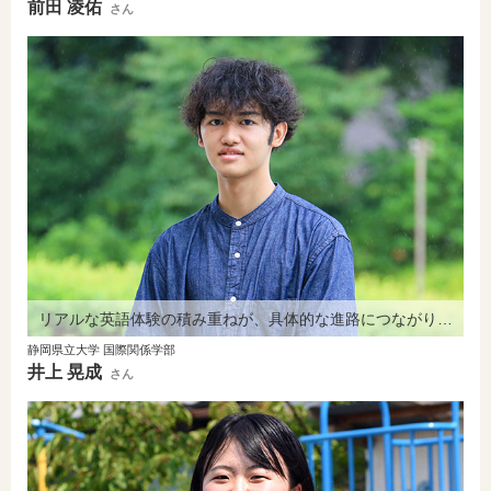
前田 凌佑
さん
リアルな英語体験の積み重ねが、具体的な進路につながりました。
静岡県立大学 国際関係学部
井上 晃成
さん