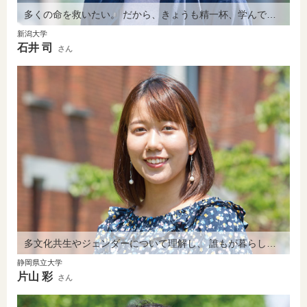
多くの命を救いたい。 だから、きょうも精一杯、学んでいます。
新潟大学
石井 司
さん
多文化共生やジェンダーについて理解し、 誰もが暮らしやすい環境をつくりたい。
静岡県立大学
片山 彩
さん