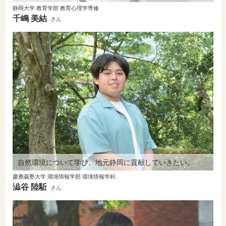
静岡大学 教育学部 教育心理学専修
千嶋 美結
さん
自然環境について学び、地元静岡に貢献していきたい。
慶應義塾大学 環境情報学部 環境情報学科
澁谷 陸駈
さん