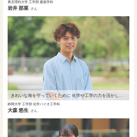
東京理科大学 工学部 建築学科
岩井 那菜
さん
きれいな海を守っていくために 化学や工学の力を活かしていきたい。
静岡大学 工学部 化学バイオ工学科
大森 悠生
さん