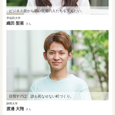
ビジネス面から弱い立場の人たちを支えたい。
早稲田大学
織田 梨菜
さん
目指すのは、誰も死なせない町づくり。
静岡大学
渡邊 大翔
さん